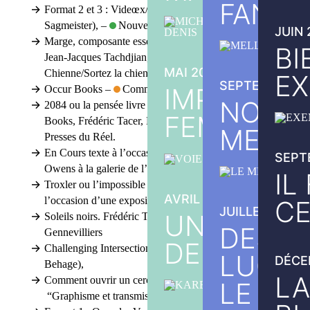
FANET
Format 2 et 3 : Videœx/MW (première partie :
Sagmeister),
–
Nouvelle catégorie
JUIN 
Marge, composante essentielle du design graphique
BI
Jean-Jacques Tachdjian, Manographie, éditions La
MAI 2022
Chienne/Sortez la chienne.
EX
SEPTEMBRE 2
IMPRIMERI
Occur Books
–
Commissariat
NOUS
2084 ou la pensée livre (avec Yann Owens)
Occur
FEMMES
Books, Frédéric Tacer, Éditions Franciscopolis, Les
MERVE
Presses du Réel.
En Cours
texte à l’occasion de l’exposition de Yann
SEPT
Owens à la galerie de l’ESAM, Caen.
IL
Troxler ou l’impossible épuisement du jazz
texte à
AVRIL 2022
l’occasion d’une exposition au Bel Ordinaire, Pau
CE
JUILLET 2024
UN BREF I
Soleils noirs. Frédéric Teschner et le théâtre de
DES É
Gennevilliers
DE SPLEN
Challenging Intersections, (Studio Ter Bekke &
LUCIDI
DÉCE
Behage),
LA
Comment ouvrir un cercle, sans le dénaturer ?
LE QU
“Graphisme et transmission”, AGI, 2015.