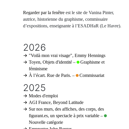
Aller
au
contenu
Regarder par la fenêtre
est le site de Vanina Pinter,
principal
autrice, historienne du graphisme, commissaire
d’expositions, enseignante à l’ESADHaR (Le Havre).
2026
"Voilà mon vrai visage", Emmy Hennings
Toyen, Objets d'identité
–
Graphisme et
féminisme
À l’écart. Rue de Paris.
–
Commissariat
2025
Modes d'emploi
AGI France, Beyond Latitude
Sur nos murs, des affiches, des corps, des
figurant.es, un spectacle à prix variable
–
Nouvelle catégorie
Emprunter John Berger