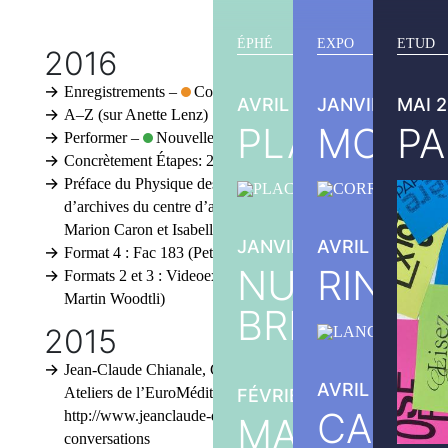
ÉPHÉ
EXPO
ETUD
2016
Enregistrements
–
Commissariat
AVRIL 2026
JANVIER 2026
MAI 
A–Z (sur Anette Lenz)
PLACARDS
MONIK
PA
Performer
–
Nouvelle catégorie
Concrètement
Étapes: 234, Écoles et diplômes.
Préface du Physique des profondeurs
Vingt ans
d’archives du centre d’art Rurart par les graphistes
Marion Caron et Isabelle Caplain.
JANVIER 2026
AVRIL 2025
Format 4 : Fac 183 (Peter Saville)
NUAGES D
RINGS
Formats 2 et 3 : Videoex / MW (deuxième partie :
Martin Woodtli)
BREST
2015
Jean-Claude Chianale, Carnets, Conversations
AVRIL 2025
Ateliers de l’EuroMéditerranée.
FÉVRIER 2025
CABAN
http://www.jeanclaude-design.com/au-fil-des-
MASSE SA
conversations