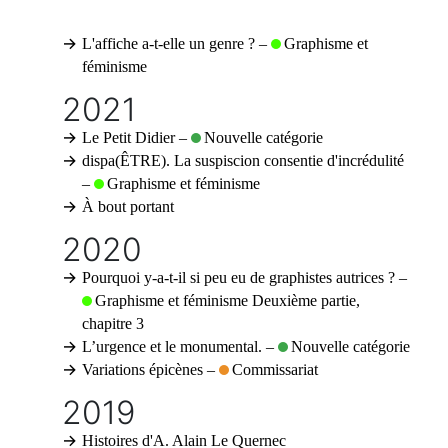
L'affiche a-t-elle un genre ?
–
Graphisme et
féminisme
2021
Le Petit Didier
–
Nouvelle catégorie
dispa(ÊTRE). La suspiscion consentie d'incrédulité
–
Graphisme et féminisme
À bout portant
2020
Pourquoi y-a-t-il si peu eu de graphistes autrices ?
–
Graphisme et féminisme
Deuxième partie,
chapitre 3
L’urgence et le monumental.
–
Nouvelle catégorie
Variations épicènes
–
Commissariat
2019
Histoires d'A. Alain Le Quernec