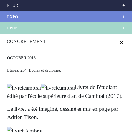
ETUD
EXPO
ÉPHÉ
Skip
+
to
CONCRÈTEMENT
main
content
OCTOBER 2016
Étapes: 234, Écoles et diplômes.
Livret de l'étudiant
édité par l'école supérieure d'art de Cambrai (2017).
Le livret a été imaginé, dessiné et mis en page par
Adrien Tison.