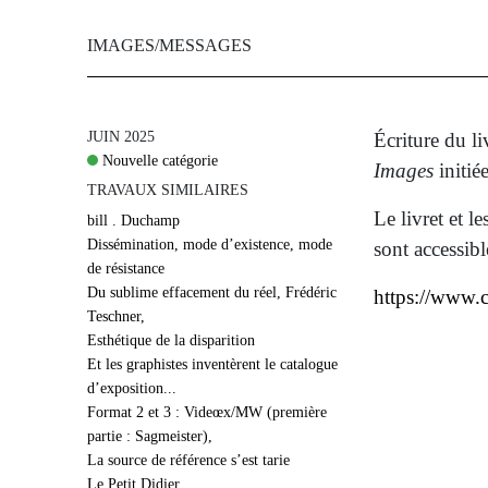
IMAGES/MESSAGES
Aller
JUIN 2025
Écriture du 
au
Nouvelle catégorie
contenu
Images
initié
principal
TRAVAUX SIMILAIRES
Le livret et l
bill . Duchamp
Dissémination, mode d’existence, mode
sont accessib
de résistance
Du sublime effacement du réel, Frédéric
https://www.
Teschner,
Esthétique de la disparition
Et les graphistes inventèrent le catalogue
d’exposition...
Format 2 et 3 : Videœx/MW (première
partie : Sagmeister),
La source de référence s’est tarie
Le Petit Didier