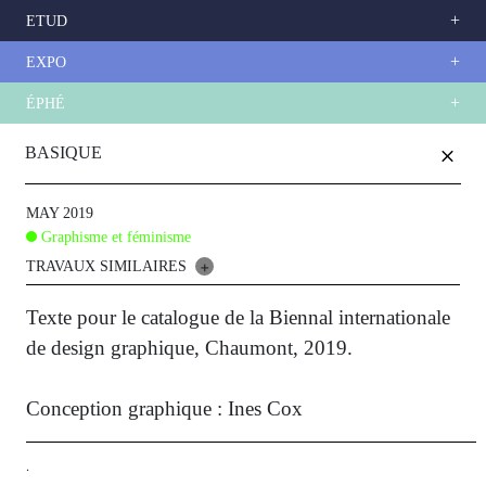
ETUD
EXPO
ÉPHÉ
Skip
+
to
BASIQUE
main
content
MAY 2019
Graphisme et féminisme
TRAVAUX SIMILAIRES
+
Texte pour le catalogue de la Biennal internationale
de design graphique, Chaumont, 2019.
Conception graphique : Ines Cox
.