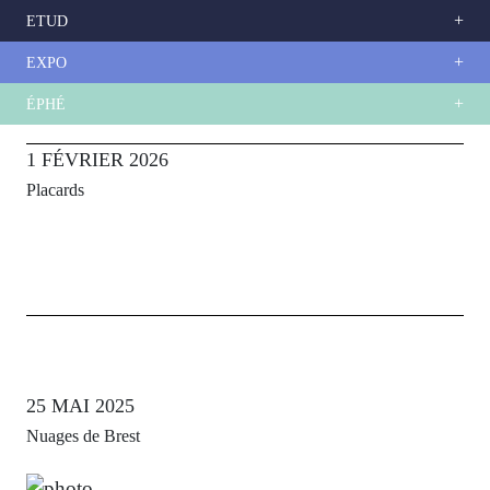
Aller
ETUD
au
contenu
principal
EXPO
ÉPHÉ
+
ÉPHÉ
1 FÉVRIER 2026
Placards
25 MAI 2025
Nuages de Brest