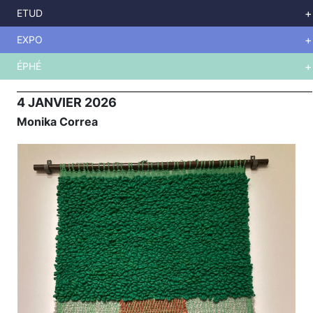
Aller
ETUD
au
contenu
principal
EXPO
ÉPHÉ
EXPO
4 JANVIER 2026
Monika Correa