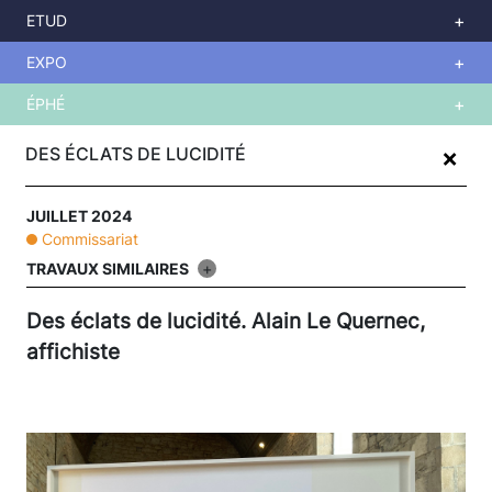
ETUD
EXPO
ÉPHÉ
Aller
+
au
DES ÉCLATS DE LUCIDITÉ
contenu
principal
JUILLET 2024
Commissariat
TRAVAUX SIMILAIRES
+
Des éclats de lucidité. Alain Le Quernec,
affichiste