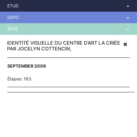
ETUD
EXPO
ÉPHÉ
Skip
+
to
IDENTITÉ VISUELLE DU CENTRE D’ART LA CRIÉE
main
PAR JOCELYN COTTENCIN,
content
SEPTEMBER 2008
Étapes: 163.
.