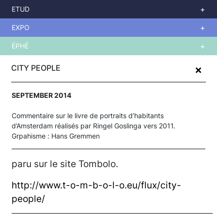
ETUD
EXPO
ÉPHÉ
Skip
+
to
CITY PEOPLE
main
content
SEPTEMBER 2014
Commentaire sur le livre de portraits d’habitants
d’Amsterdam réalisés par Ringel Goslinga vers 2011.
Grpahisme : Hans Gremmen
paru sur le site Tombolo.
http://www.t-o-m-b-o-l-o.eu/flux/city-
people/